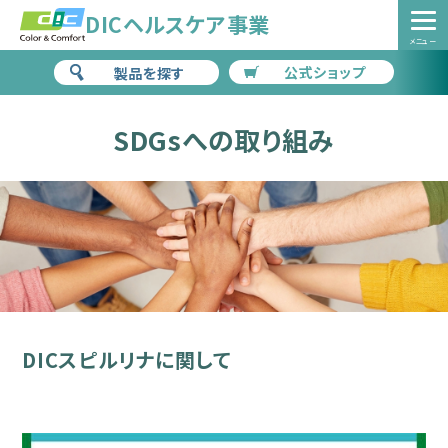
DICヘルスケア事業
メニュー
公式ショップ
製品を探す
HOME
>
企業情報
>
SDGsへの取り組み
SDGsへの取り組み
DICスピルリナに関して