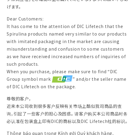
げます。
Dear Customers:
It has come to the attention of DIC Lifetech that the
Spirulina products named very similar to our products
with imitated packaging in the market are causing
misunderstanding and confusion to some customers
as we have received increased numbers of inquiries of
such products.
When you purchase, please make sure to find “DIC
Group symbol mark
” and/or the seller name
of DIC Lifetech on the package.
尊敬的客户，
近来本公司收到很多客户反映有关市场上酷似我司商品的查
询，引起了一些客户的担心及困惑。 请客户购买本公司商品时务
必认准在包装盒上印有DIC的商标以及DIC Lifetech社的标识。
Thông báo quan trọng Kính gởi Quý khách hàng,