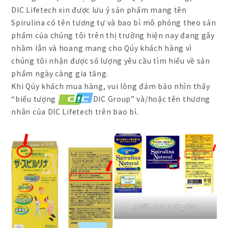
DIC Lifetech xin được lưu ý sản phẩm mang tên
Spirulina có tên tương tự và bao bì mô phỏng theo sản
phẩm của chúng tôi trên thị trường hiện nay đang gây
nhầm lẫn và hoang mang cho Qúy khách hàng vì
chúng tôi nhận được số lượng yêu cầu tìm hiểu về sản
phẩm ngày càng gia tăng.
Khi Qúy khách mua hàng, vui lòng đảm bảo nhìn thấy
“biểu tượng
DIC Group” và/hoặc tên thương
nhân của DIC Lifetech trên bao bì.
スピルリナ ナチュラル